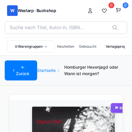
0
0
W
Westarp · Buchshop
Bücher suchen nach Titel, Autor:in oder ISBN
Warengruppen
Neuheiten
Gebraucht
Verlagsprogra
←
Homburger Hexenjagd oder
Startseite
›
Zurück
Wann ist morgen?
BUCH