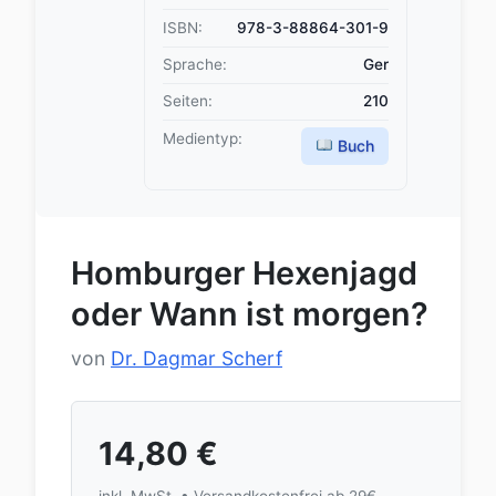
ISBN:
978-3-88864-301-9
Sprache:
Ger
Seiten:
210
Medientyp:
Buch
Homburger Hexenjagd
oder Wann ist morgen?
von
Dr. Dagmar Scherf
14,80
€
inkl. MwSt. • Versandkostenfrei ab 29€