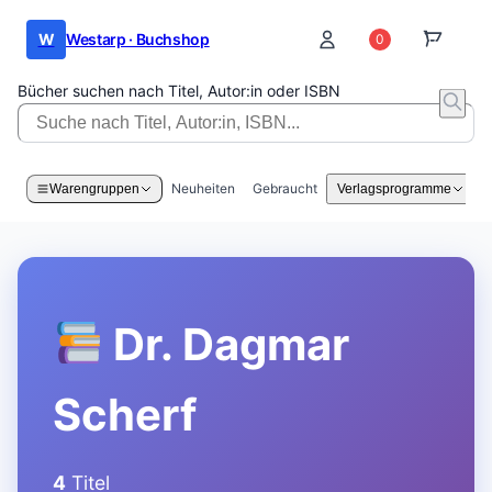
W
Westarp · Buchshop
0
0
Bücher suchen nach Titel, Autor:in oder ISBN
Neuheiten
Gebraucht
Warengruppen
Verlagsprogramme
Dr. Dagmar
Scherf
4
Titel