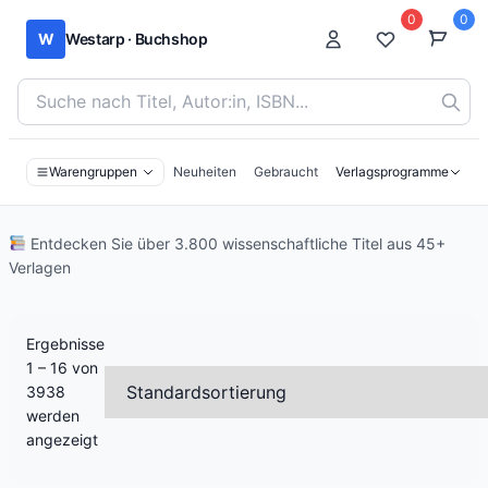
0
0
W
Westarp · Buchshop
Bücher suchen nach Titel, Autor:in oder ISBN
Warengruppen
Neuheiten
Gebraucht
Verlagsprogramme
Entdecken Sie über 3.800 wissenschaftliche Titel aus 45+
Verlagen
Ergebnisse
1 – 16 von
3938
werden
angezeigt