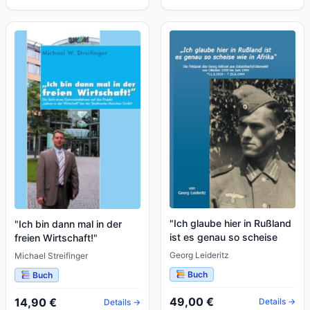
"Ich glaube hier in Rußland
"Ich bin dann mal in der
ist es genau so scheise
freien Wirtschaft!"
wie in Afrika"
Georg Leideritz
Michael Streifinger
Buch
Buch
49,00 €
14,90 €
Details →
Details →