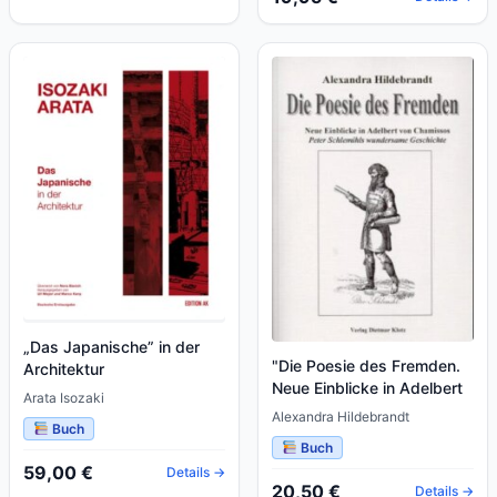
„Das Japanische” in der
"Die Poesie des Fremden.
Architektur
Neue Einblicke in Adelbert
Arata Isozaki
von Chamissos... / "Die
Alexandra Hildebrandt
Buch
Poes
Buch
59,00 €
Details →
20,50 €
Details →