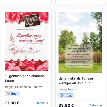
"Eigentlich ganz einfache
„Eins mehr als 10, eins
Leute"
weniger als 12“, nur
Regine Hillmann de Peñalver
Gedichte
Georg August
Buch
Buch
31,00 €
Details →
33,80 €
Details →