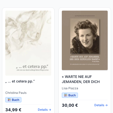
« WARTE NIE AUF
„ ... et cetera pp.“
JEMANDEN, DER DICH
GLÜCKLICH MACHT »
Lisa Piazza
Christina Pauls
Buch
Buch
30,00 €
Details →
34,99 €
Details →