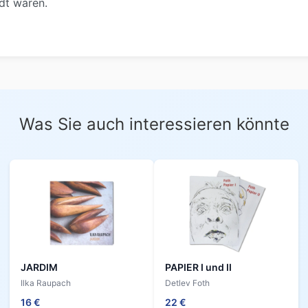
ldt wären.
Was Sie auch interessieren könnte
JARDIM
PAPIER I und II
Ilka Raupach
Detlev Foth
16 €
22 €