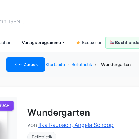
, Autor:in oder ISBN
ücher
Verlagsprogramme
Bestseller
Buchhandel
← Zurück
Startseite
›
Belletristik
›
Wundergarten
BUCH
Wundergarten
von
Ilka Raupach, Angela Schoop
Belletristik