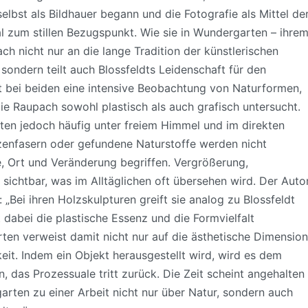
selbst als Bildhauer begann und die Fotografie als Mittel de
al zum stillen Bezugspunkt. Wie sie in Wundergarten – ihre
ach nicht nur an die lange Tradition der künstlerischen
sondern teilt auch Blossfeldts Leidenschaft für den
 bei beiden eine intensive Beobachtung von Naturformen,
e Raupach sowohl plastisch als auch grafisch untersucht.
eiten jedoch häufig unter freiem Himmel und im direkten
nzenfasern oder gefundene Naturstoffe werden nicht
te, Ort und Veränderung begriffen. Vergrößerung,
ichtbar, was im Alltäglichen oft übersehen wird. Der Auto
„Bei ihren Holzskulpturen greift sie analog zu Blossfeldt
 dabei die plastische Essenz und die Formvielfalt
ten verweist damit nicht nur auf die ästhetische Dimension
eit. Indem ein Objekt herausgestellt wird, wird es dem
, das Prozessuale tritt zurück. Die Zeit scheint angehalten
rten zu einer Arbeit nicht nur über Natur, sondern auch