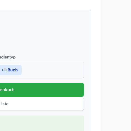
dientyp
Buch
renkorb
liste