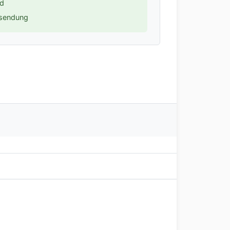
nd
ksendung