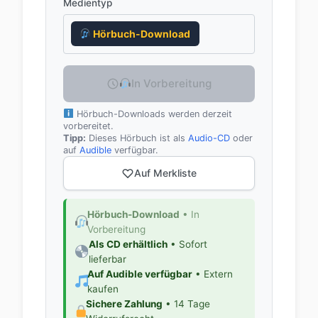
Medientyp
Hörbuch-Download
In Vorbereitung
Hörbuch-Downloads werden derzeit
vorbereitet.
Tipp:
Dieses Hörbuch ist als
Audio-CD
oder
auf
Audible
verfügbar.
Auf Merkliste
Hörbuch-Download
• In
Vorbereitung
Als CD erhältlich
• Sofort
lieferbar
Auf Audible verfügbar
• Extern
kaufen
Sichere Zahlung
• 14 Tage