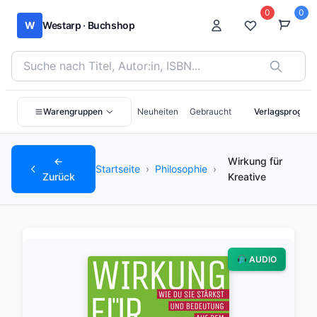
0
0
W
Westarp · Buchshop
Bücher suchen nach Titel, Autor:in oder ISBN
Warengruppen
Neuheiten
Gebraucht
Verlagsprogra
←
Wirkung für
Startseite
›
Philosophie
›
Zurück
Kreative
AUDIO