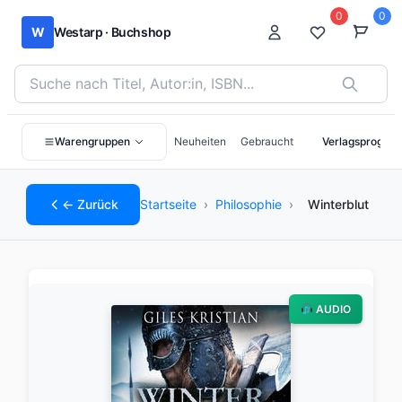
0
0
W
Westarp · Buchshop
Bücher suchen nach Titel, Autor:in oder ISBN
Warengruppen
Neuheiten
Gebraucht
Verlagsprogra
← Zurück
Startseite
›
Philosophie
›
Winterblut
AUDIO