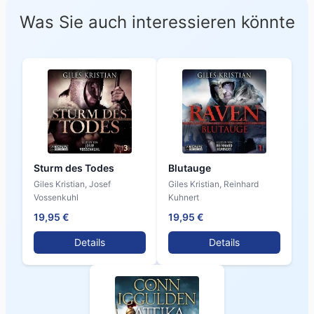
Was Sie auch interessieren könnte
Sturm des Todes
Blutauge
Giles Kristian, Josef
Giles Kristian, Reinhard
Vossenkuhl
Kuhnert
19,95 €
19,95 €
Details
Details