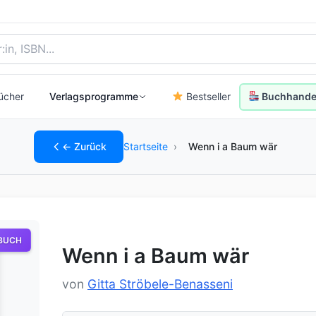
, Autor:in oder ISBN
ücher
Verlagsprogramme
Bestseller
Buchhandel
← Zurück
Startseite
›
Wenn i a Baum wär
BUCH
Wenn i a Baum wär
von
Gitta Ströbele-Benasseni