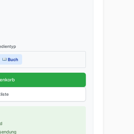
dientyp
Buch
renkorb
liste
nd
ksendung