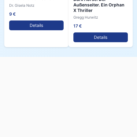
Außenseiter. Ein Orphan
Dr. Gisela Notz
X Thriller
9 €
Gregg Hurwitz
Details
17 €
Details