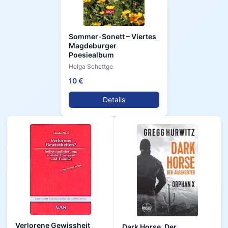
Sommer-Sonett – Viertes
Magdeburger
Poesiealbum
Helga Schettge
10 €
Details
Verlorene Gewissheit
Dark Horse. Der