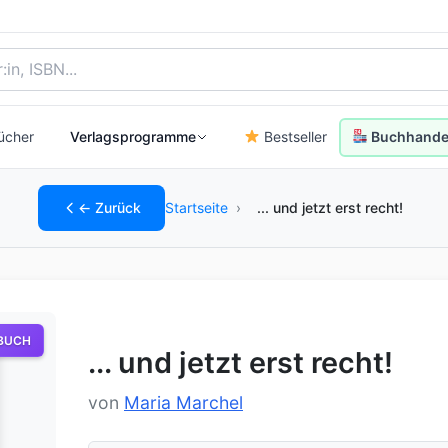
, Autor:in oder ISBN
ücher
Verlagsprogramme
Bestseller
Buchhandel
← Zurück
Startseite
›
... und jetzt erst recht!
BUCH
... und jetzt erst recht!
von
Maria Marchel