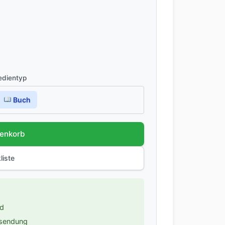
dientyp
Buch
renkorb
liste
nd
ksendung