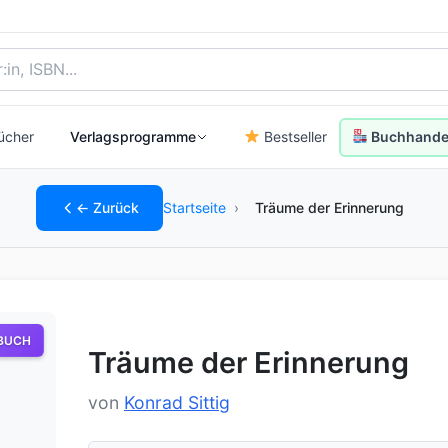
, Autor:in oder ISBN
ücher
Verlagsprogramme
Bestseller
Buchhandel
← Zurück
Startseite
›
Träume der Erinnerung
BUCH
Träume der Erinnerung
von
Konrad Sittig