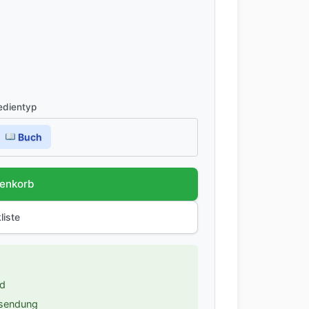
dientyp
Buch
renkorb
liste
nd
ksendung