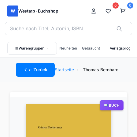
0
0
W
Westarp · Buchshop
Bücher suchen nach Titel, Autor:in oder ISBN
Warengruppen
Neuheiten
Gebraucht
Verlagsprogra
← Zurück
Startseite
›
Thomas Bernhard
BUCH