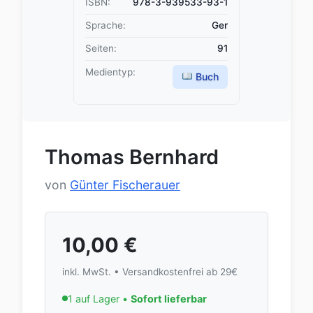
ISBN:
978-3-939533-93-1
Sprache:
Ger
Seiten:
91
Medientyp:
Buch
Thomas Bernhard
von
Günter Fischerauer
10,00
€
inkl. MwSt. • Versandkostenfrei ab 29€
1 auf Lager •
Sofort lieferbar