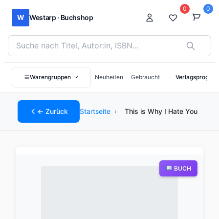
0
0
W
Westarp · Buchshop
Bücher suchen nach Titel, Autor:in oder ISBN
Warengruppen
Neuheiten
Gebraucht
Verlagsprogra
← Zurück
Startseite
›
This is Why I Hate You
BUCH