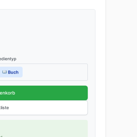
dientyp
Buch
renkorb
liste