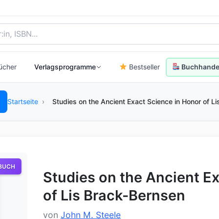
, Autor:in oder ISBN
ücher
Verlagsprogramme
Bestseller
Buchhandel
Startseite
›
Studies on the Ancient Exact Science in Honor of L
BUCH
Studies on the Ancient E
of Lis Brack-Bernsen
von
John M. Steele