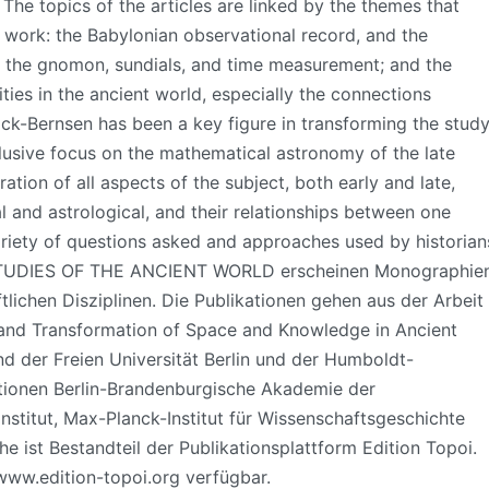
The topics of the articles are linked by the themes that
 work: the Babylonian observational record, and the
; the gnomon, sundials, and time measurement; and the
ities in the ancient world, especially the connections
k-Bernsen has been a key figure in transforming the stud
usive focus on the mathematical astronomy of the late
ion of all aspects of the subject, both early and late,
 and astrological, and their relationships between one
riety of questions asked and approaches used by historian
IN STUDIES OF THE ANCIENT WORLD erscheinen Monographie
ichen Disziplinen. Die Publikationen gehen aus der Arbeit
 and Transformation of Space and Knowledge in Ancient
nd der Freien Universität Berlin und der Humboldt-
tutionen Berlin-Brandenburgische Akademie der
stitut, Max-Planck-Institut für Wissenschaftsgeschichte
he ist Bestandteil der Publikationsplattform Edition Topoi.
 www.edition-topoi.org verfügbar.