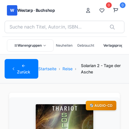
0
0
W
Westarp · Buchshop
Bücher suchen nach Titel, Autor:in oder ISBN
Warengruppen
Neuheiten
Gebraucht
Verlagsprogra
←
Solarian 2 - Tage der
Startseite
›
Reise
›
Zurück
Asche
AUDIO-CD