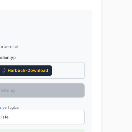
rbereitet
dientyp
Hörbuch-Download
reitung
e
verfügbar.
liste