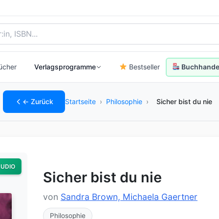
, Autor:in oder ISBN
ücher
Verlagsprogramme
Bestseller
Buchhandel
← Zurück
Startseite
›
Philosophie
›
Sicher bist du nie
UDIO
Sicher bist du nie
von
Sandra Brown, Michaela Gaertner
Philosophie