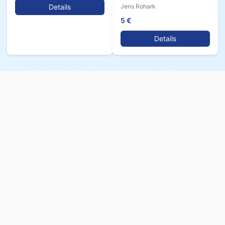
Jens Rohark
Details
5 €
Details