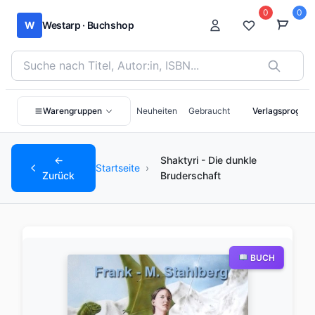
0
0
W
Westarp · Buchshop
Bücher suchen nach Titel, Autor:in oder ISBN
Warengruppen
Neuheiten
Gebraucht
Verlagsprogra
←
Shaktyri - Die dunkle
Startseite
›
Zurück
Bruderschaft
BUCH