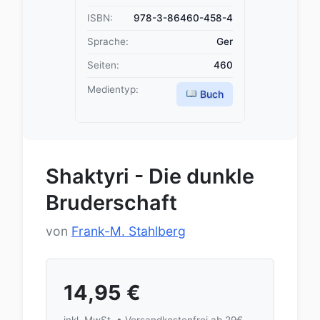
ISBN:
978-3-86460-458-4
Sprache:
Ger
Seiten:
460
Medientyp:
Buch
Shaktyri - Die dunkle
Bruderschaft
von
Frank-M. Stahlberg
14,95
€
inkl. MwSt. • Versandkostenfrei ab 29€