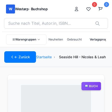
0
0
W
Westarp · Buchshop
Bücher suchen nach Titel, Autor:in oder ISBN
Warengruppen
Neuheiten
Gebraucht
Verlagsprogra
← Zurück
Startseite
›
Seaside Hill - Nicolas & Leah
BUCH