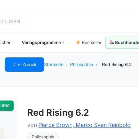
, Autor:in oder ISBN
ücher
Verlagsprogramme
Bestseller
Buchhandel
← Zurück
Startseite
›
Philosophie
›
Red Rising 6.2
UDIO
Red Rising 6.2
von
Pierce Brown, Marco Sven Reinbold
Philosophie