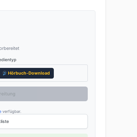
rbereitet
dientyp
Hörbuch-Download
reitung
e
verfügbar.
liste