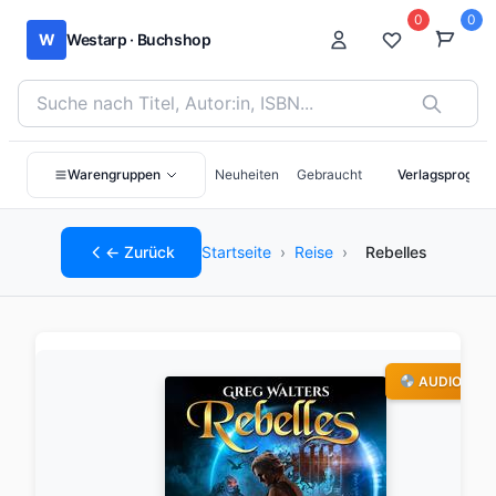
0
0
W
Westarp · Buchshop
Bücher suchen nach Titel, Autor:in oder ISBN
Warengruppen
Neuheiten
Gebraucht
Verlagsprogra
← Zurück
Startseite
›
Reise
›
Rebelles
AUDIO-CD