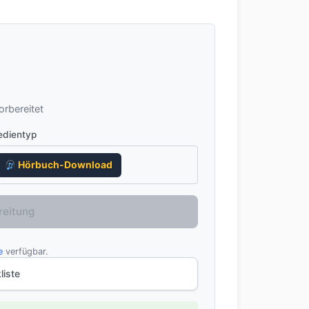
rbereitet
dientyp
Hörbuch-Download
reitung
e
verfügbar.
liste