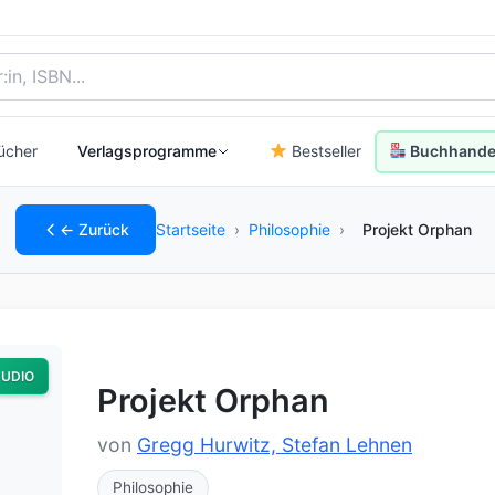
, Autor:in oder ISBN
ücher
Verlagsprogramme
Bestseller
Buchhandel
← Zurück
Startseite
›
Philosophie
›
Projekt Orphan
UDIO
Projekt Orphan
von
Gregg Hurwitz, Stefan Lehnen
Philosophie