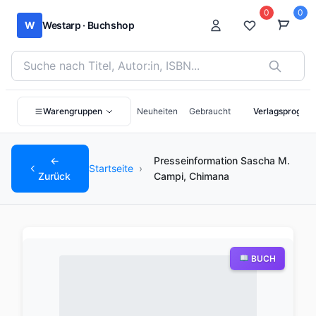
0
0
W
Westarp · Buchshop
Bücher suchen nach Titel, Autor:in oder ISBN
Warengruppen
Neuheiten
Gebraucht
Verlagsprogra
←
Presseinformation Sascha M.
Startseite
›
Zurück
Campi, Chimana
BUCH