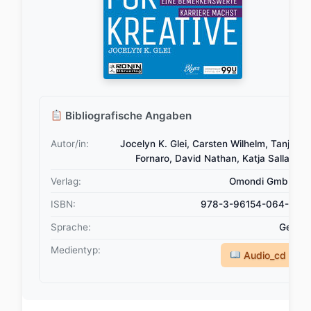
Bibliografische Angaben
Autor/in:
Jocelyn K. Glei, Carsten Wilhelm, Tanja
Fornaro, David Nathan, Katja Sallay
Verlag:
Omondi GmbH
ISBN:
978-3-96154-064-8
Sprache:
Ger
Medientyp:
Audio_cd