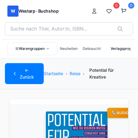
0
0
W
Westarp · Buchshop
Bücher suchen nach Titel, Autor:in oder ISBN
Warengruppen
Neuheiten
Gebraucht
Verlagsprogra
←
Potential für
Startseite
›
Reise
›
Zurück
Kreative
AUDIO-CD