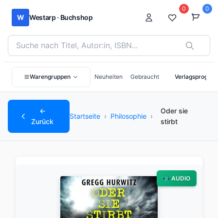
0
0
W
Westarp · Buchshop
Bücher suchen nach Titel, Autor:in oder ISBN
Warengruppen
Neuheiten
Gebraucht
Verlagsprogra
←
Oder sie
Startseite
›
Philosophie
›
Zurück
stirbt
AUDIO