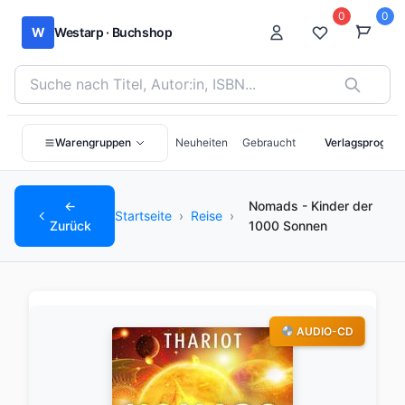
0
0
W
Westarp · Buchshop
Bücher suchen nach Titel, Autor:in oder ISBN
Warengruppen
Neuheiten
Gebraucht
Verlagsprogra
←
Nomads - Kinder der
Startseite
›
Reise
›
Zurück
1000 Sonnen
AUDIO-CD