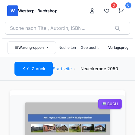
0
0
W
Westarp · Buchshop
Bücher suchen nach Titel, Autor:in oder ISBN
Warengruppen
Neuheiten
Gebraucht
Verlagsprogra
← Zurück
Startseite
›
Neuerkerode 2050
BUCH