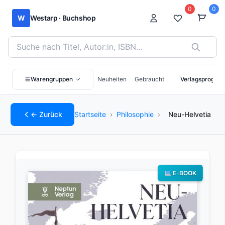
0
0
W
Westarp · Buchshop
Bücher suchen nach Titel, Autor:in oder ISBN
Warengruppen
Neuheiten
Gebraucht
Verlagsprogra
← Zurück
Startseite
›
Philosophie
›
Neu-Helvetia
E-BOOK