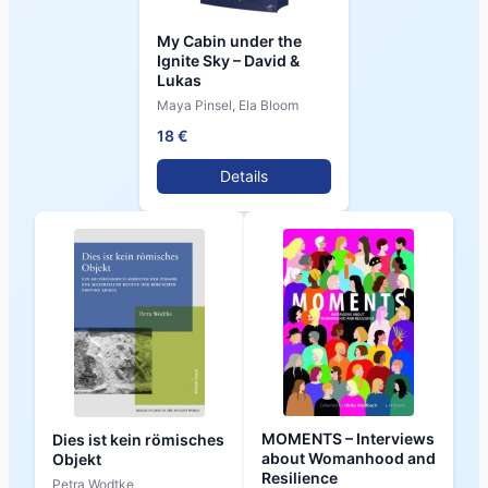
My Cabin under the
Ignite Sky – David &
Lukas
Maya Pinsel, Ela Bloom
18 €
Details
MOMENTS – Interviews
Dies ist kein römisches
about Womanhood and
Objekt
Resilience
Petra Wodtke