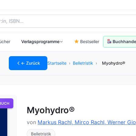
, Autor:in oder ISBN
ücher
Verlagsprogramme
Bestseller
Buchhandel
← Zurück
Startseite
›
Belletristik
›
Myohydro®
BUCH
Myohydro®
von
Markus Rachl, Mirco Rachl, Werner Gi
Belletristik