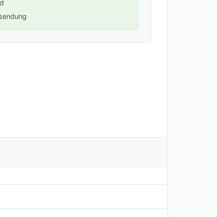
nd
ksendung