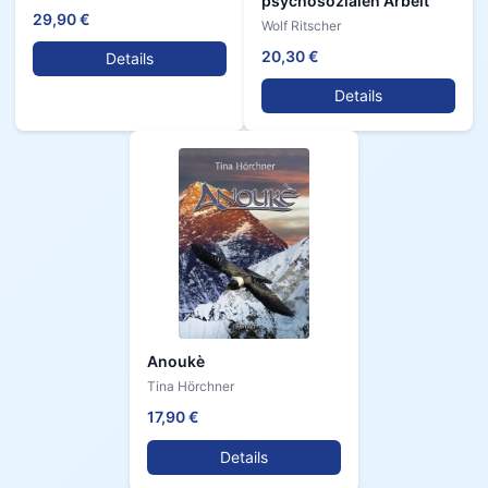
psychosozialen Arbeit
29,90 €
Wolf Ritscher
20,30 €
Details
Details
Anoukè
Tina Hörchner
17,90 €
Details