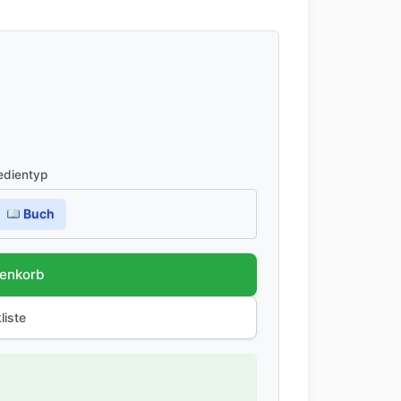
dientyp
Buch
renkorb
liste