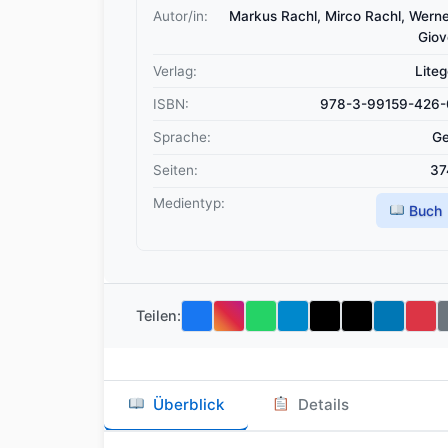
Autor/in:
Markus Rachl, Mirco Rachl, Wern
Giov
Verlag:
Lite
ISBN:
978-3-99159-426-
Sprache:
Ge
Seiten:
37
Medientyp:
Buch
Teilen:
Überblick
Details