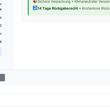
Sichere Verpackung • Klimaneutraler Versa
er
14 Tage Rückgaberecht
• Kostenlose Rüc
e
go
0
r
4