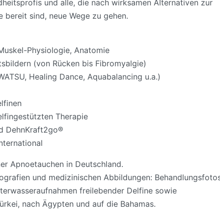
heitsprofis und alle, die nach wirksamen Alternativen zur
e bereit sind, neue Wege zu gehen.
Muskel-Physiologie, Anatomie
sbildern (von Rücken bis Fibromyalgie)
WATSU, Healing Dance, Aquabalancing u.a.)
lfinen
lfingestützten Therapie
d DehnKraft2go®
nternational
ner Apnoetauchen in Deutschland.
otografien und medizinischen Abbildungen: Behandlungsfoto
terwasseraufnahmen freilebender Delfine sowie
ürkei, nach Ägypten und auf die Bahamas.