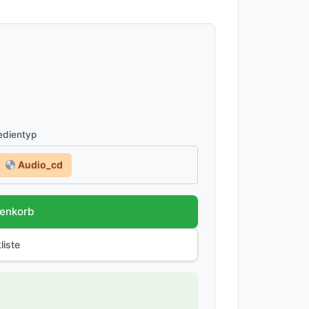
dientyp
Audio_cd
renkorb
liste