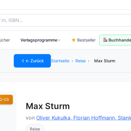
, Autor:in oder ISBN
ücher
Verlagsprogramme
Bestseller
Buchhandel
← Zurück
Startseite
›
Reise
›
Max Sturm
O-CD
Max Sturm
von
Oliver Kukulka, Florian Hoffmann, Stan
Reise