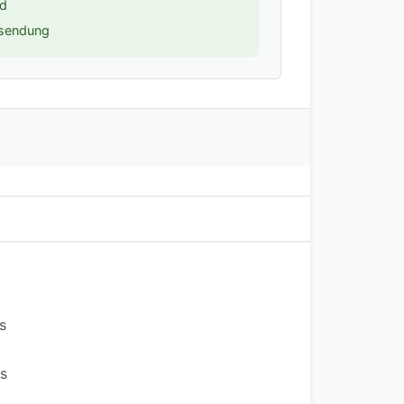
nd
ksendung
s
s