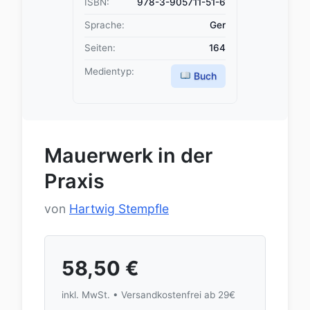
ISBN:
978-3-905711-51-6
Sprache:
Ger
Seiten:
164
Medientyp:
Buch
Mauerwerk in der
Praxis
von
Hartwig Stempfle
58,50
€
inkl. MwSt. • Versandkostenfrei ab 29€