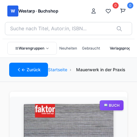
0
0
W
Westarp · Buchshop
Bücher suchen nach Titel, Autor:in oder ISBN
Warengruppen
Neuheiten
Gebraucht
Verlagsprogra
← Zurück
Startseite
›
Mauerwerk in der Praxis
BUCH