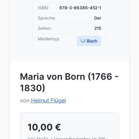
ISBN:
978-3-86386-452-1
Sprache:
Ger
Seiten:
215
Medientyp:
Buch
Maria von Born (1766 -
1830)
von
Helmut Flügel
10,00
€
inkl. MwSt. • Versandkostenfrei ab 29€