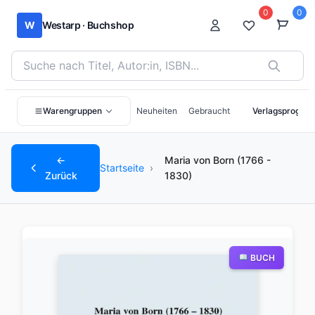
0
0
W
Westarp · Buchshop
Bücher suchen nach Titel, Autor:in oder ISBN
Warengruppen
Neuheiten
Gebraucht
Verlagsprogra
←
Maria von Born (1766 -
Startseite
›
Zurück
1830)
BUCH