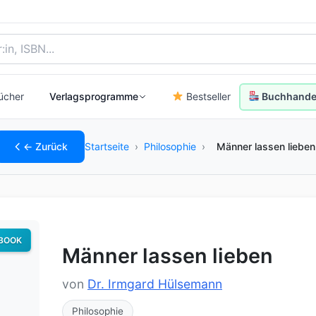
, Autor:in oder ISBN
ücher
Verlagsprogramme
Bestseller
Buchhandel
← Zurück
Startseite
›
Philosophie
›
Männer lassen lieben
BOOK
Männer lassen lieben
von
Dr. Irmgard Hülsemann
Philosophie