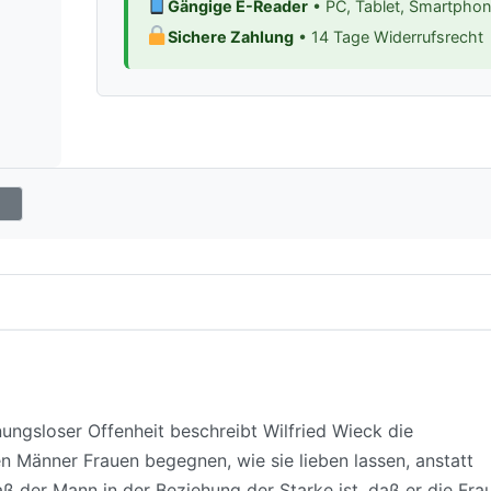
Gängige E-Reader
• PC, Tablet, Smartpho
Sichere Zahlung
• 14 Tage Widerrufsrecht
nungsloser Offenheit beschreibt Wilfried Wieck die
n Männer Frauen begegnen, wie sie lieben lassen, anstatt
aß der Mann in der Beziehung der Starke ist, daß er die Fra