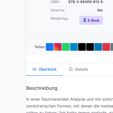
ISBN:
978-3-96409-813-9
Sprache:
Ger
Medientyp:
E-Book
Teilen:
Überblick
Details
Beschreibung
In einer faszinierenden Ana­lyse und mit scho
zerstörerischen Formen, mit denen die meiste
selber zu lieben: "Ich hatte immer gedacht, d