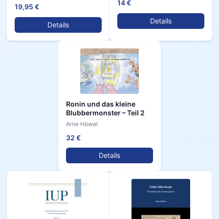
14 €
19,95 €
Details
Details
Ronin und das kleine
Blubbermonster – Teil 2
Arne Höwel
32 €
Details