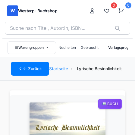
0
0
W
Westarp · Buchshop
Bücher suchen nach Titel, Autor:in oder ISBN
Warengruppen
Neuheiten
Gebraucht
Verlagsprogra
← Zurück
Startseite
›
Lyrische Besinnlichkeit
BUCH