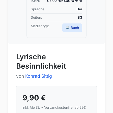
ISBN:
978-3-96409-076-8
Sprache:
Ger
Seiten:
83
Medientyp:
Buch
Lyrische
Besinnlichkeit
von
Konrad Sittig
9,90
€
inkl. MwSt. • Versandkostenfrei ab 29€