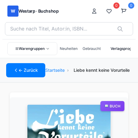
0
0
W
Westarp · Buchshop
Bücher suchen nach Titel, Autor:in oder ISBN
Warengruppen
Neuheiten
Gebraucht
Verlagsprogra
← Zurück
Startseite
›
Liebe kennt keine Vorurteile
BUCH