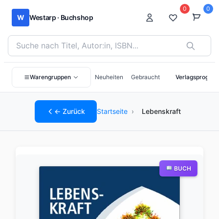
0
0
W
Westarp · Buchshop
Bücher suchen nach Titel, Autor:in oder ISBN
Warengruppen
Neuheiten
Gebraucht
Verlagsprogra
← Zurück
Startseite
›
Lebenskraft
BUCH