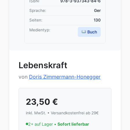
ISBN:
978-3-937343-84-6
Sprache:
Ger
Seiten:
130
Medientyp:
Buch
Lebenskraft
von
Doris Zimmermann-Honegger
23,50
€
inkl. MwSt. • Versandkostenfrei ab 29€
2+ auf Lager •
Sofort lieferbar