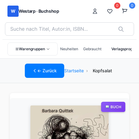
0
0
W
Westarp · Buchshop
Bücher suchen nach Titel, Autor:in oder ISBN
Warengruppen
Neuheiten
Gebraucht
Verlagsprogra
← Zurück
Startseite
›
Kopfsalat
BUCH