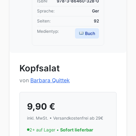
ISBN:
978-3-86460-328-0
Sprache:
Ger
Seiten:
92
Medientyp:
Buch
Kopfsalat
von
Barbara Quittek
9,90
€
inkl. MwSt. • Versandkostenfrei ab 29€
2+ auf Lager •
Sofort lieferbar