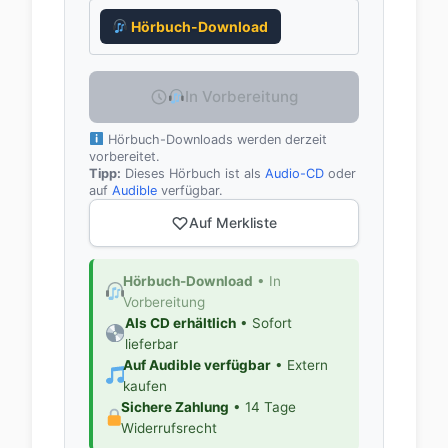
Hörbuch-Download
In Vorbereitung
Hörbuch-Downloads werden derzeit
vorbereitet.
Tipp:
Dieses Hörbuch ist als
Audio-CD
oder
auf
Audible
verfügbar.
Auf Merkliste
Hörbuch-Download
• In
Vorbereitung
Als CD erhältlich
• Sofort
lieferbar
Auf Audible verfügbar
• Extern
kaufen
Sichere Zahlung
• 14 Tage
Widerrufsrecht