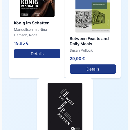
König im Schatten
Manuellsen mit Nina
Damsch, Rooz
Between Feasts and
19,95 €
Daily Meals
Susan Pollock
Details
29,90 €
Details