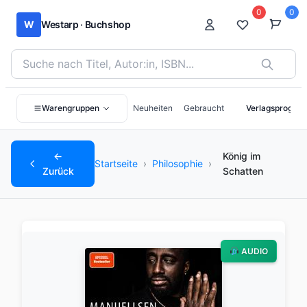
0
0
W
Westarp · Buchshop
Bücher suchen nach Titel, Autor:in oder ISBN
Warengruppen
Neuheiten
Gebraucht
Verlagsprogra
←
König im
Startseite
›
Philosophie
›
Zurück
Schatten
AUDIO