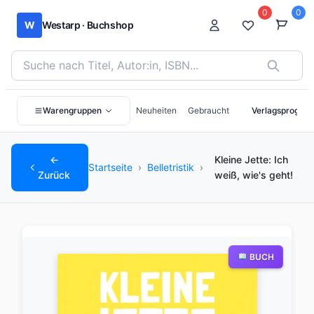
0
0
W
Westarp · Buchshop
Bücher suchen nach Titel, Autor:in oder ISBN
Warengruppen
Neuheiten
Gebraucht
Verlagsprogra
←
Kleine Jette: Ich
Startseite
›
Belletristik
›
Zurück
weiß, wie's geht!
BUCH