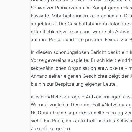
Schweizer Pionierverein im Kampf gegen Hass
Fassade. Mitarbeiterinnen zerbrachen am Druc
abgeblockt. Die Geschäftsführerin Jolanda S
öffentlichkeitswirksam und wurde als Aktivis
auf ihre Person und ihre privaten Feinde zur 
In diesem schonungslosen Bericht deckt ein In
Vorzeigevereins abspielte. Er schildert eindr
sektenähnlichen Organisation entwickelte – m
Anhand seiner eigenen Geschichte zeigt der A
bis hin zur Bespitzelung eigener Leute.
«Inside #NetzCourage – Aufzeichnungen aus d
Warnruf zugleich. Denn der Fall #NetzCourage
NGO durch eine unprofessionelle Führung zer
sieht. Ein Buch, das aufrüttelt und das Sch
Zukunft zu geben.