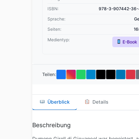
ISBN:
978-3-907442-36-
Sprache:
Ge
Seiten:
16
Medientyp:
E-Book
Teilen:
Überblick
Details
Beschreibung
Dumeng Girell di Giovanoel war begeistert, 