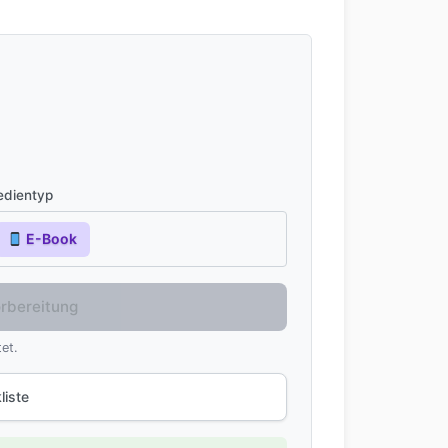
dientyp
E-Book
orbereitung
et.
liste