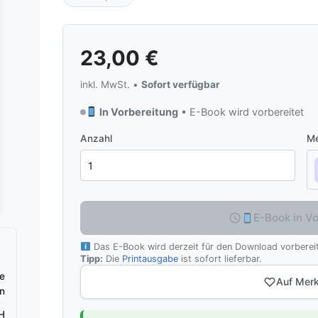
23,00
€
inkl. MwSt. •
Sofort verfügbar
In Vorbereitung
• E-Book wird vorbereitet
Anzahl
Me
E-Book in V
Das E-Book wird derzeit für den Download vorbereit
Tipp:
Die
Printausgabe
ist sofort lieferbar.
ne
Auf Merk
nn
H