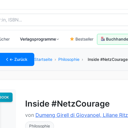
, Autor:in oder ISBN
ücher
Verlagsprogramme
Bestseller
Buchhandel
← Zurück
Startseite
›
Philosophie
›
Inside #NetzCourage
BOOK
Inside #NetzCourage
von
Dumeng Girell di Giovanoel, Liliane Ri
Philosophie