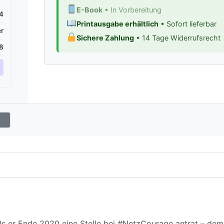
E-Book
• In Vorbereitung
4
Printausgabe erhältlich
• Sofort lieferbar
r
Sichere Zahlung
• 14 Tage Widerrufsrecht
8
als er Ende 2020 eine Stelle bei #NetzCourage antrat – dem