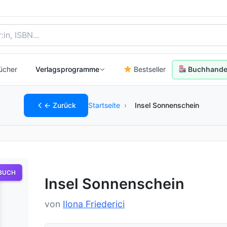
, Autor:in oder ISBN
ücher
Verlagsprogramme
Bestseller
Buchhandel
← Zurück
Startseite
›
Insel Sonnenschein
BUCH
Insel Sonnenschein
von
Ilona Friederici