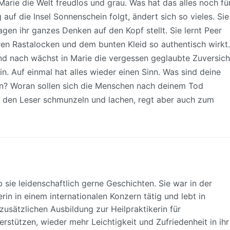
arie die Welt freudlos und grau. Was hat das alles noch fü
 auf die Insel Sonnenschein folgt, ändert sich so vieles. Sie
ragen ihr ganzes Denken auf den Kopf stellt. Sie lernt Peer
ren Rastalocken und dem bunten Kleid so authentisch wirkt.
und nach wächst in Marie die vergessen geglaubte Zuversich
in. Auf einmal hat alles wieder einen Sinn. Was sind deine
un? Woran sollen sich die Menschen nach deinem Tod
st den Leser schmunzeln und lachen, regt aber auch zum
b sie leidenschaftlich gerne Geschichten. Sie war in der
in in einem internationalen Konzern tätig und lebt in
zusätzlichen Ausbildung zur Heilpraktikerin für
stützen, wieder mehr Leichtigkeit und Zufriedenheit in ihr