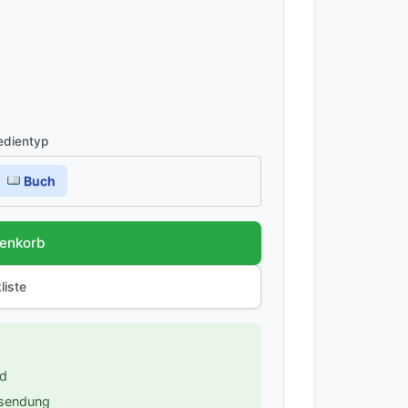
dientyp
Buch
renkorb
liste
nd
ksendung