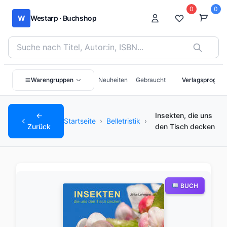
0
0
W
Westarp · Buchshop
Bücher suchen nach Titel, Autor:in oder ISBN
Warengruppen
Neuheiten
Gebraucht
Verlagsprogra
←
Insekten, die uns
Startseite
›
Belletristik
›
Zurück
den Tisch decken
BUCH