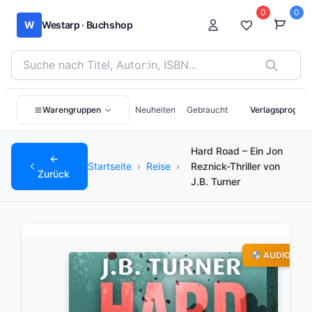
0
0
W
Westarp · Buchshop
Bücher suchen nach Titel, Autor:in oder ISBN
Warengruppen
Neuheiten
Gebraucht
Verlagsprogra
Hard Road – Ein Jon
←
Startseite
›
Reise
›
Reznick-Thriller von
Zurück
J.B. Turner
AUDIO-CD