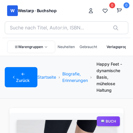
0
0
W
Westarp · Buchshop
Bücher suchen nach Titel, Autor:in oder ISBN
Warengruppen
Neuheiten
Gebraucht
Verlagsprogra
Happy Feet -
dynamische
←
Biografie,
Startseite
›
›
Basis,
Zurück
Erinnerungen
mühelose
Haltung
BUCH