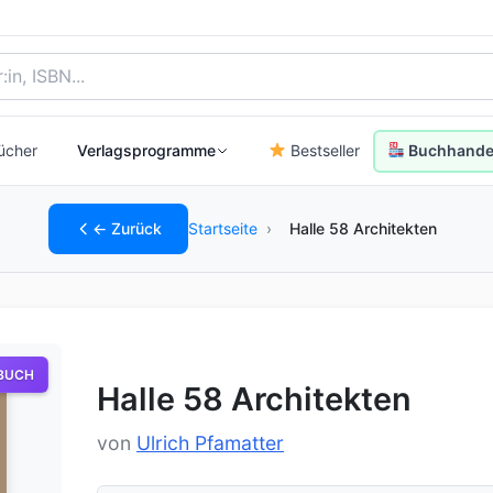
, Autor:in oder ISBN
ücher
Verlagsprogramme
Bestseller
Buchhandel
← Zurück
Startseite
›
Halle 58 Architekten
BUCH
Halle 58 Architekten
von
Ulrich Pfamatter