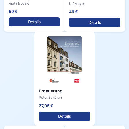
Arata Isozaki
Ulf Meyer
59 €
49 €
Details
Details
Erneuerung
Peter Schürch
37,05 €
Details