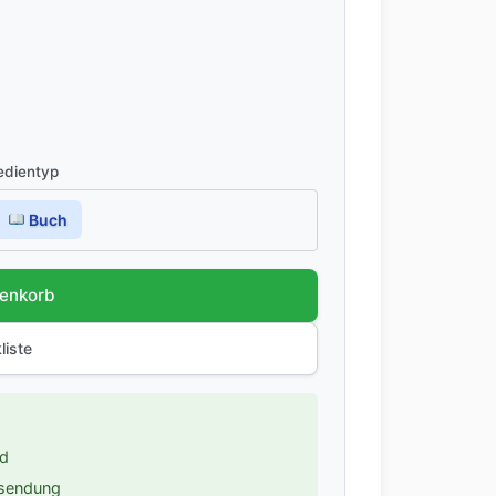
dientyp
Buch
renkorb
liste
nd
ksendung