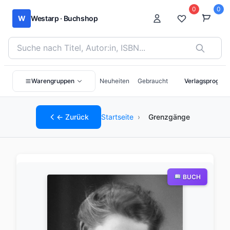
0
0
W
Westarp · Buchshop
Bücher suchen nach Titel, Autor:in oder ISBN
Warengruppen
Neuheiten
Gebraucht
Verlagsprogra
← Zurück
Startseite
›
Grenzgänge
BUCH