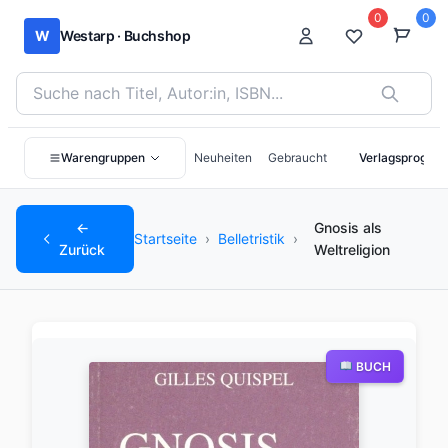
0
0
W
Westarp · Buchshop
Bücher suchen nach Titel, Autor:in oder ISBN
Warengruppen
Neuheiten
Gebraucht
Verlagsprogra
←
Gnosis als
Startseite
›
Belletristik
›
Zurück
Weltreligion
BUCH