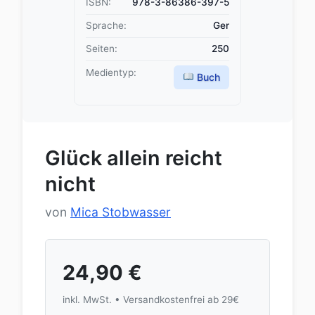
ISBN:
978-3-86386-397-5
Sprache:
Ger
Seiten:
250
Medientyp:
Buch
Glück allein reicht
nicht
von
Mica Stobwasser
24,90
€
inkl. MwSt. • Versandkostenfrei ab 29€