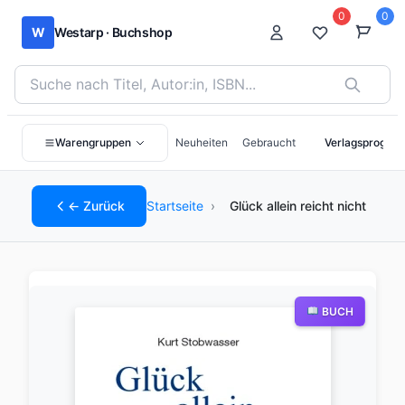
0
0
W
Westarp · Buchshop
Bücher suchen nach Titel, Autor:in oder ISBN
Warengruppen
Neuheiten
Gebraucht
Verlagsprogra
← Zurück
Startseite
›
Glück allein reicht nicht
BUCH