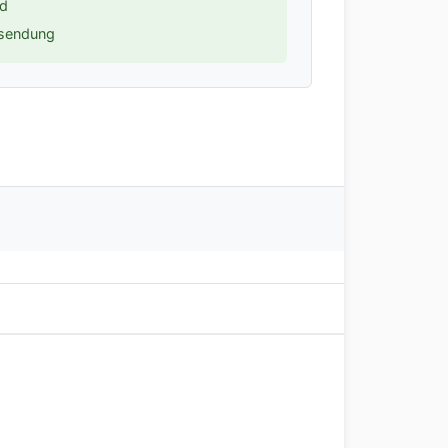
nd
ksendung