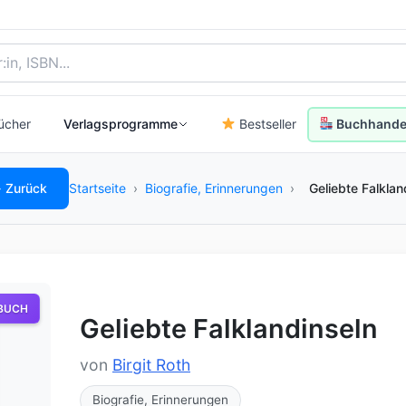
, Autor:in oder ISBN
ücher
Verlagsprogramme
Bestseller
Buchhandel
 Zurück
Startseite
›
Biografie, Erinnerungen
›
Geliebte Falklan
BUCH
Geliebte Falklandinseln
von
Birgit Roth
Biografie, Erinnerungen