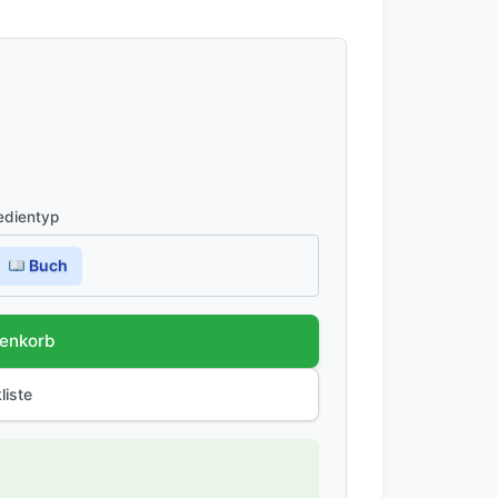
dientyp
Buch
renkorb
liste