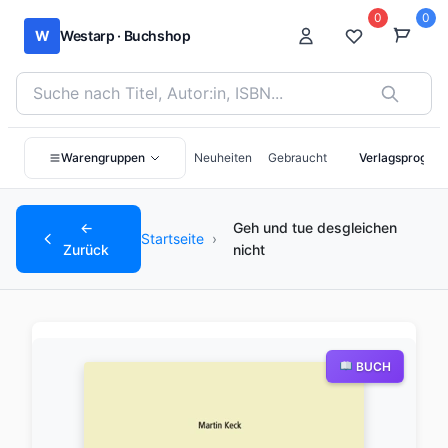
0
0
W
Westarp · Buchshop
Bücher suchen nach Titel, Autor:in oder ISBN
Warengruppen
Neuheiten
Gebraucht
Verlagsprogra
←
Geh und tue desgleichen
Startseite
›
Zurück
nicht
BUCH