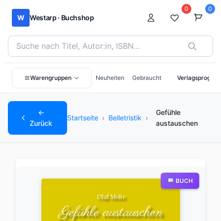
0
0
W
Westarp · Buchshop
Bücher suchen nach Titel, Autor:in oder ISBN
Warengruppen
Neuheiten
Gebraucht
Verlagsprogra
←
Gefühle
Startseite
›
Belletristik
›
Zurück
austauschen
BUCH