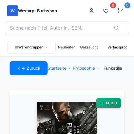
0
0
W
Westarp · Buchshop
Bücher suchen nach Titel, Autor:in oder ISBN
Warengruppen
Neuheiten
Gebraucht
Verlagsprogra
← Zurück
Startseite
›
Philosophie
›
Funkstille
AUDIO