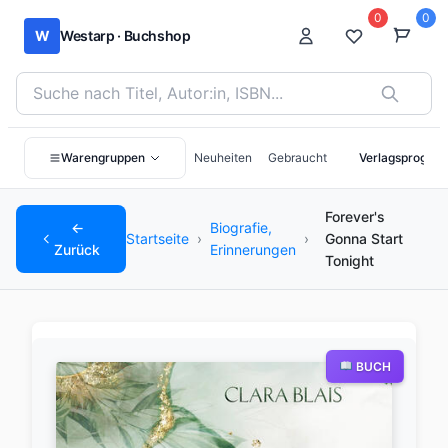
0
0
W
Westarp · Buchshop
Bücher suchen nach Titel, Autor:in oder ISBN
Warengruppen
Neuheiten
Gebraucht
Verlagsprogra
Forever's
←
Biografie,
Startseite
›
›
Gonna Start
Zurück
Erinnerungen
Tonight
BUCH